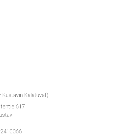
tavin Kalatuvat)
Majoitus
Varaaminen
tentie 617
Varausehdot
ustavi
Sijaintimme
—
 2410066
Oiva-raportti
spauna.fi
NA
y Kustavin Kalatuvat)
tentie 617
ustavi
 2410066