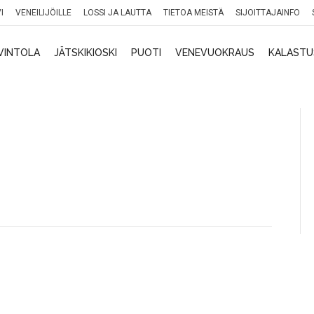
I
VENEILIJÖILLE
LOSSI JA LAUTTA
TIETOA MEISTÄ
SIJOITTAJAINFO
VINTOLA
JÄTSKIKIOSKI
PUOTI
VENEVUOKRAUS
KALASTU
NA
MAJOITUS