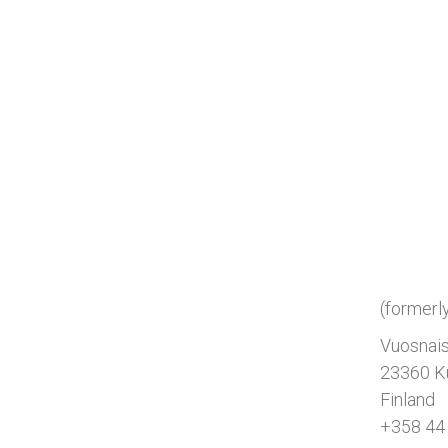
(ent. Kus
Vuosnais
23360 K
Finland
+358 44
spauna@
SPAU
(formerl
Vuosnais
23360 K
Finland
+358 44