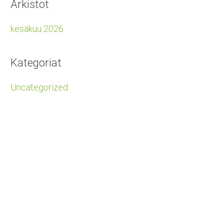
Arkistot
Ravintola
kesäkuu 2026
Kauppa
Kalastus
Venevuokraus
Kategoriat
Veneilijöille
Uncategorized