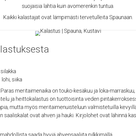
suojaisia lahtia kuin avomerenkin tuntua.
Kaikki kalastajat ovat lämpimästi tervetulleita Spaunaan.
NA
MAJOITUS
tavin Kalatuvat)
Majoitus
lastuksesta
Varaaminen
tentie 617
Varausehdot
ustavi
Sijaintimme
 silakka
—
 2410066
lohi, siika
Oiva-raportti
spauna.fi
a. Paras meritaimenaika on touko-kesäkuu ja loka-marrasku
uistelu ja heittokalastus on tuottoisinta veden pintakerrokse
NA
ia, mutta myös meritaimenuisteluun valmistetuilla kevyillä 
 saaliskalat ovat ahven ja hauki. Kirjolohet ovat lähinnä kas
y Kustavin Kalatuvat)
tentie 617
mahdollista saada hyviä ahvensaaliita pilkkimällä.