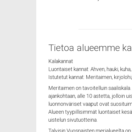
SPAU
(ent. Kus
Tietoa alueemme ka
Vuosnais
23360 K
Kalakannat
Finland
Luontaiset kannat: Ahven, hauki, kuha,
+358 44
Istutetut kannat: Meritaimen, kirjolohi, 
spauna@
Meritaimen on tavoitelluin saaliskal
ajankohtaan, alle 10 astetta, jolloin 
SPAU
luonnonväriset vaaput ovat suosituimp
Alueen tyypillisimmät luontaiset kesän
(formerl
uistelun sivutuotteina.
Vuosnais
Talvisin Vuosnaisten merialueelta on 