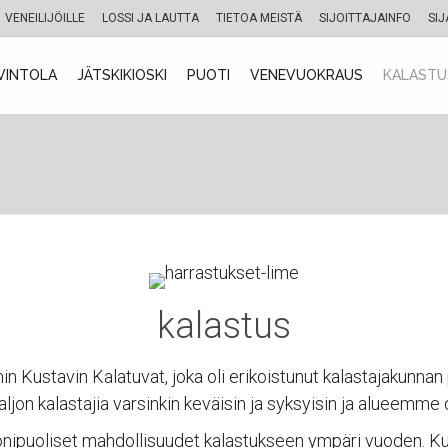
VENEILIJÖILLE
LOSSI JA LAUTTA
TIETOA MEISTÄ
SIJOITTAJAINFO
SIJ
VINTOLA
JÄTSKIKIOSKI
PUOTI
VENEVUOKRAUS
KALASTU
kalastus
n Kustavin Kalatuvat, joka oli erikoistunut kalastajakunna
jon kalastajia varsinkin keväisin ja syksyisin ja alueemme
monipuoliset mahdollisuudet kalastukseen ympäri vuoden. Kus