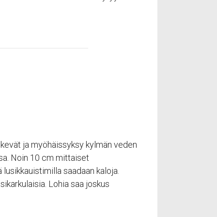
PALVELUT
Ravintola
Kauppa
Kalastus
Venevuokraus
Veneilijöille
u, kevät ja myöhäissyksy kylmän veden
ssa. Noin 10 cm mittaiset
lusikkauistimilla saadaan kaloja.
sikarkulaisia. Lohia saa joskus