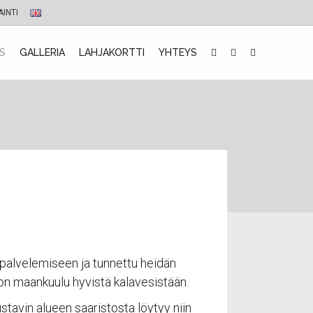
AINTI
S
GALLERIA
LAHJAKORTTI
YHTEYS
n palvelemiseen ja tunnettu heidän
 on maankuulu hyvistä kalavesistään.
tavin alueen saaristosta löytyy niin