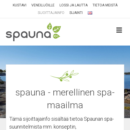
KUSTAVI
VENEILIJÖILLE
LOSSI JA LAUTTA
TIETOA MEISTÄ
SIJOITTAJAINFO
SIJAINTI
VA
spauna - merellinen spa-
maailma
Tämä sijoittajainfo sisältää tietoa Spaunan spa-
suunnitelmista mm. konseptin,