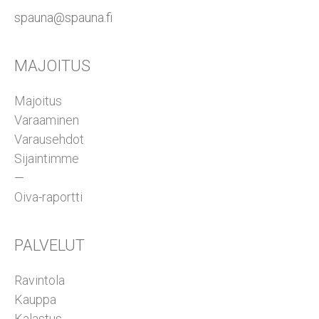
spauna@spauna.fi
MAJOITUS
Majoitus
Varaaminen
Varausehdot
Sijaintimme
—
Oiva-raportti
PALVELUT
Ravintola
Kauppa
Kalastus