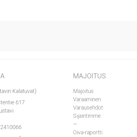
NA
MAJOITUS
tavin Kalatuvat)
Majoitus
Varaaminen
tentie 617
Varausehdot
ustavi
Sijaintimme
—
 2410066
Oiva-raportti