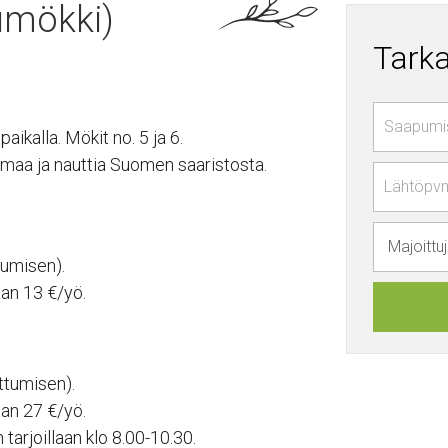
umökki)
Tark
aikalla. Mökit no. 5 ja 6.
maa ja nauttia Suomen saaristosta.
tumisen).
aan 13 €/yö.
ttumisen).
aan 27 €/yö.
tarjoillaan klo 8.00-10.30.