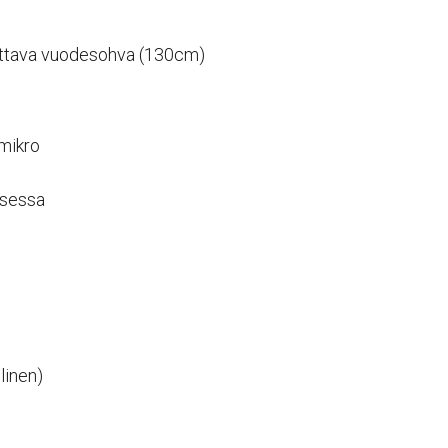
vattava vuodesohva (130cm)
 mikro
ksessa
linen)