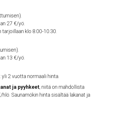
ttumisen).
aan 27 €/yö.
tarjoillaan klo 8.00-10.30.
tumisen).
aan 13 €/yö.
 yli 2 vuotta normaali hinta.
akanat ja pyyhkeet
, niitä on mahdollista
/hlö. Saunamökin hinta sisältää lakanat ja