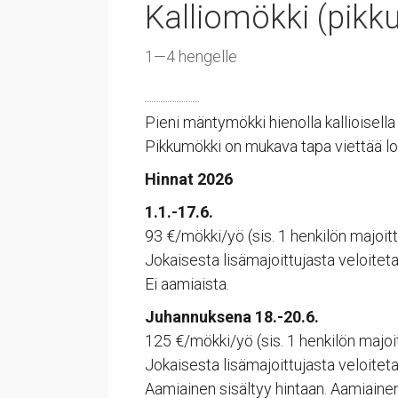
Kalliomökki (pikk
1—4 hengelle
Pieni mäntymökki hienolla kallioisella p
Pikkumökki on mukava tapa viettää lo
Hinnat 2026
1.1.-17.6.
93 €/mökki/yö (sis. 1 henkilön majoit
Jokaisesta lisämajoittujasta veloitet
Ei aamiaista.
Juhannuksena 18.-20.6.
125 €/mökki/yö (sis. 1 henkilön majoi
Jokaisesta lisämajoittujasta veloitet
Aamiainen sisältyy hintaan. Aamiainen 