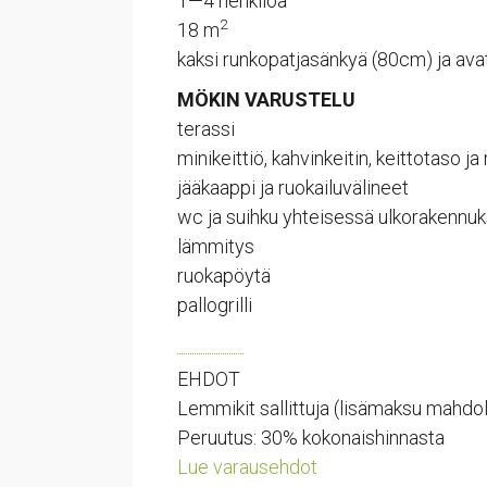
1—4 henkilöä
2
18 m
kaksi runkopatjasänkyä (80cm) ja a
MÖKIN VARUSTELU
terassi
minikeittiö, kahvinkeitin, keittotaso ja
jääkaappi ja ruokailuvälineet
wc ja suihku yhteisessä ulkorakennu
lämmitys
ruokapöytä
pallogrilli
EHDOT
Lemmikit sallittuja (lisämaksu mahdol
Peruutus: 30% kokonaishinnasta
Lue varausehdot