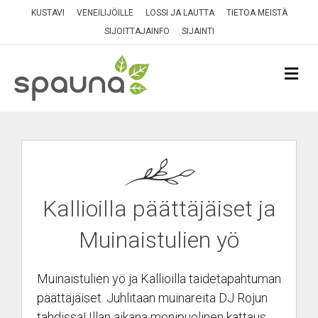
KUSTAVI
VENEILIJÖILLE
LOSSI JA LAUTTA
TIETOA MEISTÄ
SIJOITTAJAINFO
SIJAINTI
VA
Kallioilla päättäjäiset ja
Muinaistulien yö
Muinaistulien yö ja Kallioilla taidetapahtuman
päättäjäiset. Juhlitaan muinareita DJ Rojun
tahdissa! Illan aikana monipuolinen kattaus