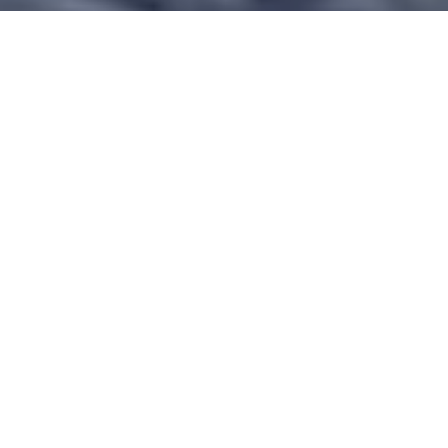
tule viettämään rentouttava
loma
Kustavin huikeaan merelliseen
maisemaan
Viihtyisä lomakylämme tarjoaa puitteet